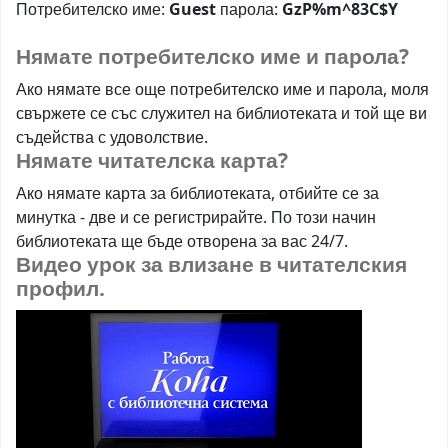
Потребителско име:
Guest
парола:
GzP%m
^
83C$Y
Нямате потребителско име и парола?
Ако нямате все още потребителско име и парола, моля
свържете се със служител на библиотеката и той ще ви
съдейства с удоволствие.
Нямате читателска карта?
Ако нямате карта за библиотеката, отбийте се за
минутка - две и се регистрирайте. По този начин
библиотеката ще бъде отворена за вас 24/7.
Видео урок за влизане в читателския
профил.