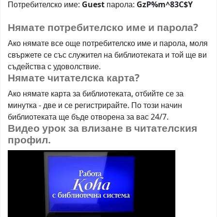
Потребителско име:
Guest
парола:
GzP%m
^
83C$Y
Нямате потребителско име и парола?
Ако нямате все още потребителско име и парола, моля
свържете се със служител на библиотеката и той ще ви
съдейства с удоволствие.
Нямате читателска карта?
Ако нямате карта за библиотеката, отбийте се за
минутка - две и се регистрирайте. По този начин
библиотеката ще бъде отворена за вас 24/7.
Видео урок за влизане в читателския
профил.