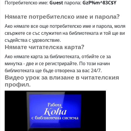
Потребителско име:
Guest
парола:
GzP%m
^
83C$Y
Нямате потребителско име и парола?
Ако нямате все още потребителско име и парола, моля
свържете се със служител на библиотеката и той ще ви
съдейства с удоволствие.
Нямате читателска карта?
Ако нямате карта за библиотеката, отбийте се за
минутка - две и се регистрирайте. По този начин
библиотеката ще бъде отворена за вас 24/7.
Видео урок за влизане в читателския
профил.